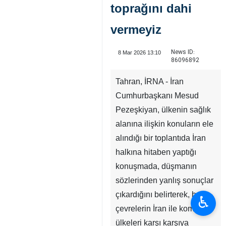
toprağını dahi
vermeyiz
News ID:
8 Mar 2026 13:10
86096892
Tahran, İRNA - İran
Cumhurbaşkanı Mesud
Pezeşkiyan, ülkenin sağlık
alanına ilişkin konuların ele
alındığı bir toplantıda İran
halkına hitaben yaptığı
konuşmada, düşmanın
sözlerinden yanlış sonuçlar
çıkardığını belirterek, bazı
♿︎
çevrelerin İran ile komşu
ülkeleri karşı karşıya