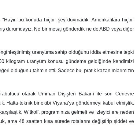
tirilmiş uranyum iddialarını ve Beyaz Saray ile temas
.
steriz: Kendimizi savunuyoruz. Halkımızı korumak için tüm