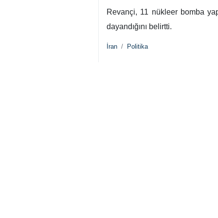
gücümüzle çalışıyoruz. Bu sava
rejiminin seçimi. Biz tüm imkanl
Revançi, sivillerin korunmasına
Siyonist rejim saldırılarının he
alınıyor” ifadelerini kullandı.
Revançi, İran’ın ABD ile doğru
mesaj göndermedik çünkü savun
taraflardan mesaj aldık” yanıtını 
ABD Başkanı’nın özel temsilcisi
gösteren Revançi, “Hiçbir şek
övmedik, sadece bir gerçeği dil
bir sonucu ve bundan kurtulmaya h