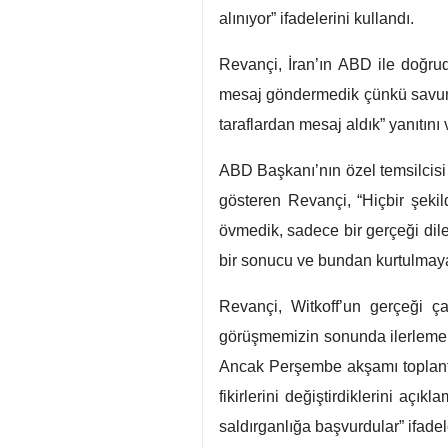
Tahran, İRNA - İran Dışişleri B
söylentilerini reddederek, İran
Revançi, ABD medyası MSNBC il