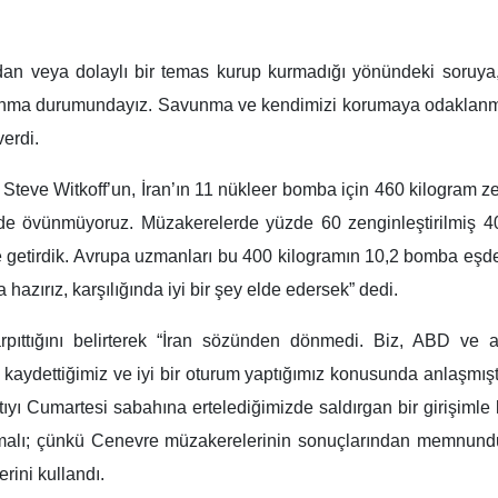
akanlığı Siyasi İşler Yardımcısı Taht Revançi, ABD’nin zenginleş
’ın halkını ve egemenliğini savunmaya kararlı olduğunu vurguladı
e yaptığı röportajda, “Mesajımızı duyanlara şunu söylemek i