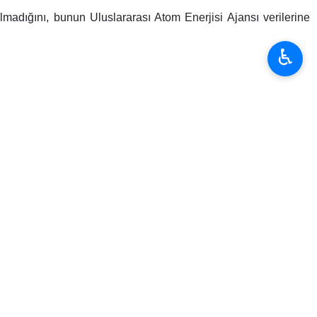
ırgan savaşı biz seçmedik; bu savaş, ABD hükümeti ve İsrail
aşarılabileceğini düşündü, ama büyük yanıldılar” dedi.
♿︎
iddi şekilde yaralanıyor. Okul çağındaki çocuklar bile ABD ve
u şehit edildi. Hatta sağlık personeli ve hastaneler bile hedef
“Hayır, bu konuda hiçbir şey duymadık. Amerikalılara hiçbir
 durumdayız. Ne bir mesaj gönderdik ne de ABD veya diğer
enginleştirilmiş uranyuma sahip olduğunu iddia etmesine tepki
 400 kilogram uranyum konusu gündeme geldiğinde kendimizi
ğeri olduğunu tahmin etti. Sadece bu, pratik kazanımlarımızın