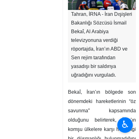
Tahran, İRNA - İran Dışişleri
Bakanlığı Sözcüsü İsmail
Bekaî, Al Arabiya
televizyonuna verdiği
röportajda, İran’ın ABD ve
Sen rejim tarafından
yasadışı bir saldırıya
uğradığını vurguladı.
Bekaî, İran’ın bölgede son
dönemdeki hareketlerinin “öz
savunma” kapsamında
olduğunu belirterek, İran’ın
♿︎
komşu ülkelere karşı herhangi
bir düşmanlığı bulunmadığını