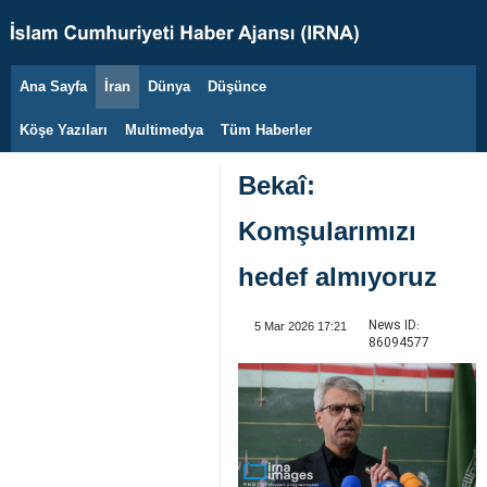
Ana Sayfa
İran
Dünya
Düşünce
8 Ağustos 2026
Köşe Yazıları
Multimedya
Tüm Haberler
Bekaî:
Komşularımızı
hedef almıyoruz
News ID:
5 Mar 2026 17:21
86094577