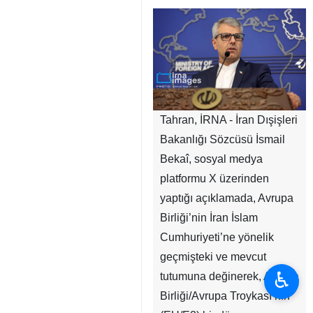
Tahran, İRNA - İran Dışişleri
Bakanlığı Sözcüsü İsmail
Bekaî, sosyal medya
platformu X üzerinden
yaptığı açıklamada, Avrupa
Birliği’nin İran İslam
Cumhuriyeti’ne yönelik
geçmişteki ve mevcut
♿︎
tutumuna değinerek, Avrupa
Birliği/Avrupa Troykası’nın