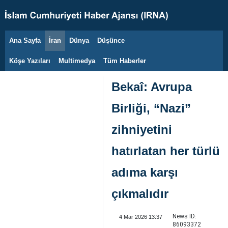
Ana Sayfa
İran
Dünya
Düşünce
6 Ağustos 2026
Köşe Yazıları
Multimedya
Tüm Haberler
Bekaî: Avrupa
Birliği, “Nazi”
zihniyetini
hatırlatan her türlü
adıma karşı
çıkmalıdır
News ID:
4 Mar 2026 13:37
86093372