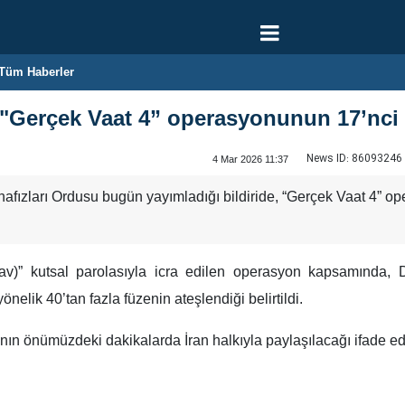
Tüm Haberler
 "Gerçek Vaat 4” operasyonunun 17’nci 
News ID:
86093246
4 Mar 2026 11:37
afızları Ordusu bugün yayımladığı bildiride, “Gerçek Vaat 4” o
av)” kutsal parolasıyla icra edilen operasyon kapsamında, 
nelik 40’tan fazla füzenin ateşlendiği belirtildi.
ının önümüzdeki dakikalarda İran halkıyla paylaşılacağı ifade edi