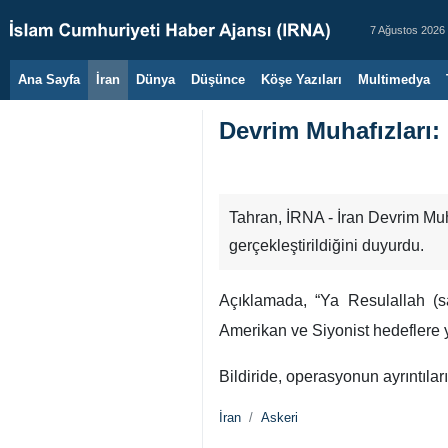
7 Ağustos 2026
Ana Sayfa
İran
Dünya
Düşünce
Köşe Yazıları
Multimedya
Devrim Muhafızları:
Tahran, İRNA - İran Devrim Muh
gerçekleştirildiğini duyurdu.
Açıklamada, “Ya Resulallah (s
Amerikan ve Siyonist hedeflere yö
Bildiride, operasyonun ayrıntılar
İran
Askeri