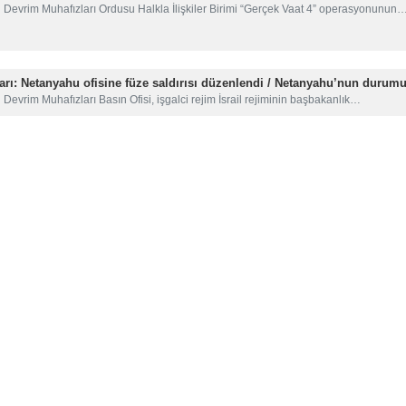
n Devrim Muhafızları Ordusu Halkla İlişkiler Birimi “Gerçek Vaat 4” operasyonunun
rı: Netanyahu ofisine füze saldırısı düzenlendi / Netanyahu’nun durumu
 Devrim Muhafızları Basın Ofisi, işgalci rejim İsrail rejiminin başbakanlık…
rı: Hayber füzeleri işgal altındaki topraklara büyük ateş kapılarını açtı
an Devrim Muhafızları, “ Gerçek Vaat 4 Operasyonu”nun 9. duyurusunda, operasyo
rı: Abraham Lincoln uçak gemisi dört balistik füze ile hedef alındı
am Devrim Muhafızları Ordusu, ABD ve İsrail rejimi hedeflerine yönelik saldırılar…