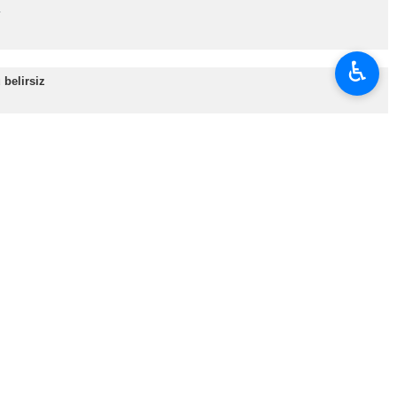
…
♿︎
 belirsiz
nun…