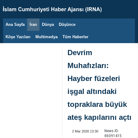
Ana Sayfa
İran
Dünya
Düşünce
8 Ağustos 2026
Köşe Yazıları
Multimedya
Tüm Haberler
Devrim
Muhafızları:
Hayber füzeleri
işgal altındaki
topraklara büyük
ateş kapılarını açtı
News ID:
2 Mar 2026 13:30
86091415