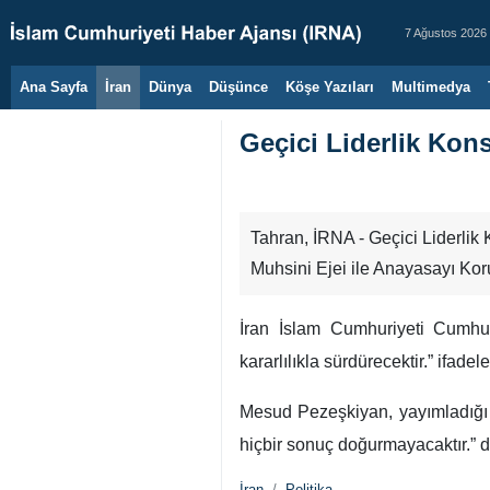
7 Ağustos 2026
Ana Sayfa
İran
Dünya
Düşünce
Köşe Yazıları
Multimedya
Geçici Liderlik Konse
Tahran, İRNA - Geçici Liderli
Muhsini Ejei ile Anayasayı Koruy
İran İslam Cumhuriyeti Cumhurb
kararlılıkla sürdürecektir.” ifadele
Mesud Pezeşkiyan, yayımladığı g
hiçbir sonuç doğurmayacaktır.” d
İran
Politika