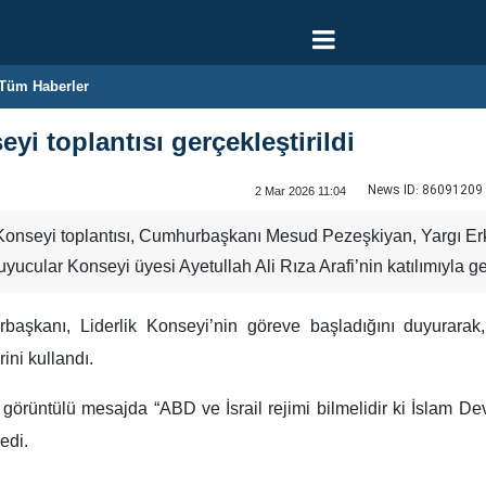
Tüm Haberler
yi toplantısı gerçekleştirildi
News ID:
86091209
2 Mar 2026 11:04
k Konseyi toplantısı, Cumhurbaşkanı Mesud Pezeşkiyan, Yargı E
ucular Konseyi üyesi Ayetullah Ali Rıza Arafi’nin katılımıyla ger
aşkanı, Liderlik Konseyi’nin göreve başladığını duyurarak, 
rini kullandı.
örüntülü mesajda “ABD ve İsrail rejimi bilmelidir ki İslam Devr
edi.