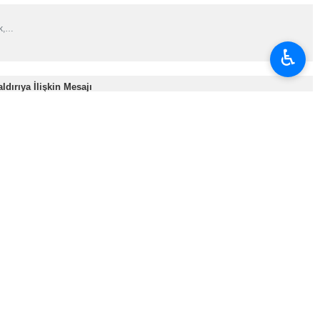
ak,…
♿︎
dırıya İlişkin Mesajı