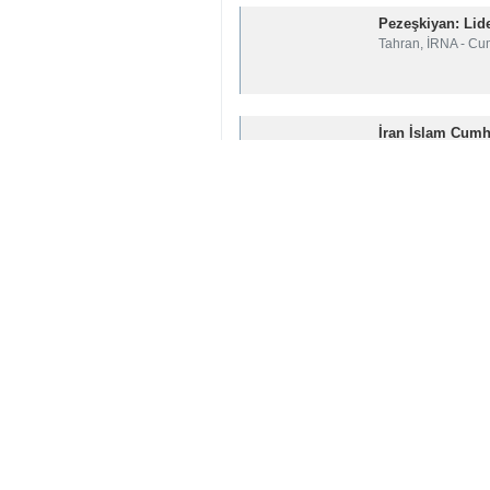
Pezeşkiyan: Lide
Tahran, İRNA - Cum
İran İslam Cumhu
Tahran, İRNA- Mes
Pezeşkiyan: Trum
Sari, İRNA – Cumh
Pezeşkiyan: Hiç
Tahran, İRNA - 14.