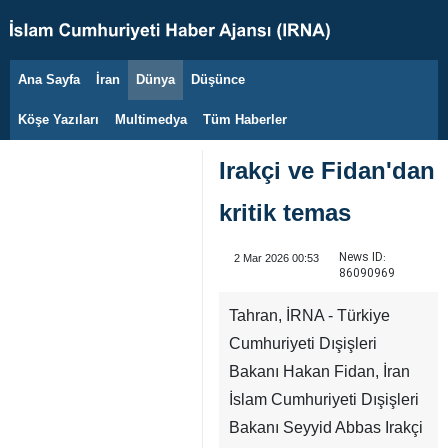
Ana Sayfa
İran
Dünya
Düşünce
10 Ağustos 2026
Köşe Yazıları
Multimedya
Tüm Haberler
Irakçi ve Fidan'dan
kritik temas
News ID:
2 Mar 2026 00:53
86090969
Tahran, İRNA - Türkiye
Cumhuriyeti Dışişleri
Bakanı Hakan Fidan, İran
İslam Cumhuriyeti Dışişleri
Bakanı Seyyid Abbas Irakçi