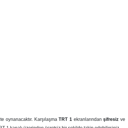
’te oynanacaktır. Karşılaşma
TRT 1
ekranlarından
şifresiz
ve
T 1 kanalı üzerinden ücretsiz bir şekilde takip edebilirsiniz.