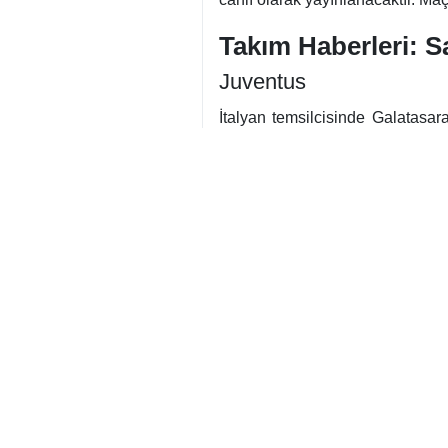
Takım Haberleri: Sa
Juventus
İtalyan temsilcisinde Galatasa
Andrea Cambiaso
ise sarı kar
Galatasaray
Galatasaray’da maç öncesinde 
Osimhen, Torino’da takımdaki ye
Jakobs, Davinson Sanchez
v
eşleşmenin (muhtemel Liverpool
Teknik Direktörleri
Galatasaray Teknik Direktörü
“Sanki ilk maçı hiç oynamamış g