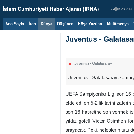
7 Ağustos 2026
Ana Sayfa
İran
Dünya
Düşünce
Köşe Yazıları
Multimedya
Juventus - Galatasa
Juventus - Galatasaray
Juventus - Galatasaray Şampiy
UEFA Şampiyonlar Ligi son 16 p
elde edilen 5-2’lik tarihi zaferi
son 16 hasretine son vermek isti
yıldız golcü Victor Osimhen fo
arayacak. Peki, nefeslerin tutu