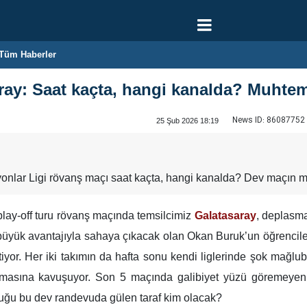
Tüm Haberler
ray: Saat kaçta, hangi kanalda? Muhteme
News ID:
86087752
25 Şub 2026 18:19
onlar Ligi rövanş maçı saat kaçta, hangi kanalda? Dev maçın mu
lay-off turu rövanş maçında temsilcimiz
Galatasaray
, deplasma
n büyük avantajıyla sahaya çıkacak olan Okan Buruk’un öğrencileri
yor. Her iki takımın da hafta sonu kendi liglerinde şok mağlubi
rmasına kavuşuyor. Son 5 maçında galibiyet yüzü göremeyen J
lduğu bu dev randevuda gülen taraf kim olacak?