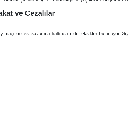
kat ve Cezalılar
ray maçı öncesi savunma hattında ciddi eksikler bulunuyor. Si
t cezası sebebiyle temsilcimize karşı sahada görev yapamayacak
sakat veya cezalı bir oyuncu bulunmuyor. Hafta sonu Konyas
rini alacak. Ancak sarı-kırmızılılarda kart sınırındaki oyunc
e
Noa Lang
sarı kart sınırında bulunuyor. Bu 4 oyuncu, Torino’d
 veya Tottenham) ilk maçında forma giyemeyecek.
n Açıklamaları
 Okan Buruk:
ibi sahada olmamız lazım. Çok önemli bir skor avantajımız var