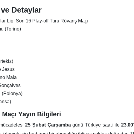
 ve Detaylar
r Ligi Son 16 Play-off Turu Rövanş Maçı
u (Torino)
rtekiz)
 Jesus
no Maia
Gonçalves
 (Polonya)
ansa)
Maçı Yayın Bilgileri
 mücadelesi
25 Şubat Çarşamba
günü Türkiye saati ile
23.00
ı izlemek için herhangi bir aboneliğe ihtiyaç yoktur; doğrudan TR