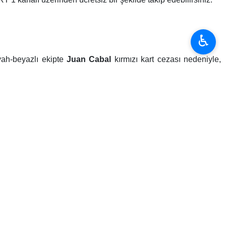
♿︎
yah-beyazlı ekipte
Juan Cabal
kırmızı kart cezası nedeniyle,
.
por maçında kas ağrıları nedeniyle riske edilmeyen Victor
uların çokluğu dikkat çekiyor.
Abdülkerim Bardakcı, Ismail
a sarı kart görmeleri halinde tur geçildiği takdirde bir sonraki
 ama şu an hiçbir şey kazanmadık. Rakibimiz skoru değiştirmek