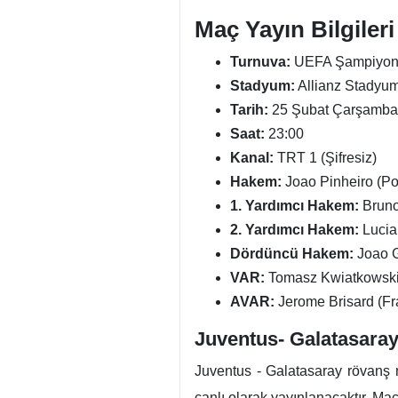
Maç Yayın Bilgileri
Turnuva:
UEFA Şampiyonla
Stadyum:
Allianz Stadyum
Tarih:
25 Şubat Çarşamba
Saat:
23:00
Kanal:
TRT 1 (Şifresiz)
Hakem:
Joao Pinheiro (Po
1. Yardımcı Hakem:
Bruno
2. Yardımcı Hakem:
Lucia
Dördüncü Hakem:
Joao 
VAR:
Tomasz Kwiatkowski
AVAR:
Jerome Brisard (Fr
Juventus- Galatasaray 
Juventus - Galatasaray rövanş
canlı olarak yayınlanacaktır. Maç