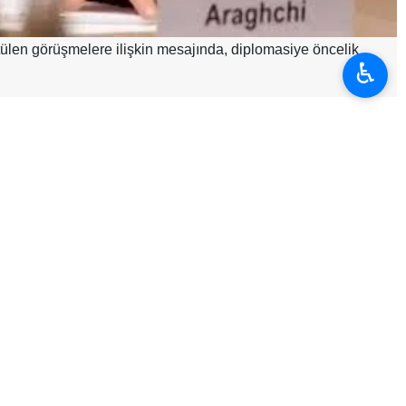
ütülen görüşmelere ilişkin mesajında, diplomasiye öncelik
♿︎
tli bir anlaşmaya ulaşma yönündeki kararlı iradesiyle, ABD ile
iştirme arayışında olmayacağını kaydetti. Bununla birlikte, İran
yeceğini belirtti.
 tarihî bir fırsat bulunduğunu dile getirerek “Anlaşmaya varmak
mesinde bulundu.
n Irakçi, aynı kararlılık ve cesaretin müzakere masasına da