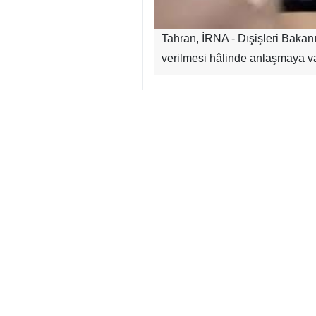
Tahran, İRNA - Dışişleri Bakanı
verilmesi hâlinde anlaşmaya v
Irakçi, İran’ın önceki turda sağ
Cenevre’deki görüşmelere yenide
Temel tutumlarının net olduğunu v
halkının barışçıl nükleer teknol
Irakçi, karşılıklı endişeleri gi
mümkün; ancak bu yalnızca diplo
İran’ın egemenliğini korumak i
taşınacağını, her türlü anlaşmazlı
İran
Politika