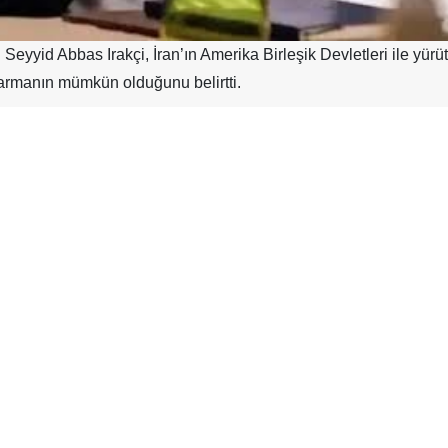
 Seyyid Abbas Irakçi, İran’ın Amerika Birleşik Devletleri ile yür
armanın mümkün olduğunu belirtti.
lanan mutabakatlar temelinde, en kısa sürede adil ve hakkaniye
n başlayacağını ifade etti.
urgulayan Irakçi, İran’ın hiçbir koşul altında nükleer silah gel
ojinin sağladığı imkânlardan yararlanma hakkından asla vazgeçme
derecek ve ortak çıkarları temin edecek emsalsiz bir anlaşma için
masiye öncelik verilmesi hâlinde gerçekleşebilir” değerlendir
çin hiçbir çabadan kaçınmayacağını ortaya koyduğunu ifade ede
ğın barışçıl yollarla çözümü için çaba gösterileceğini bildirdi.