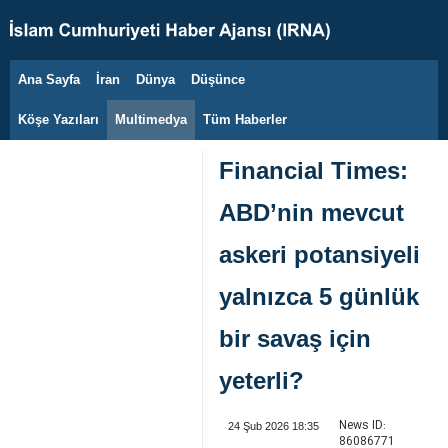
Ana Sayfa
İran
Dünya
Düşünce
9 Ağustos 2026
Köşe Yazıları
Multimedya
Tüm Haberler
Financial Times:
ABD’nin mevcut
askeri potansiyeli
yalnızca 5 günlük
bir savaş için
yeterli?
News ID:
24 Şub 2026 18:35
86086771