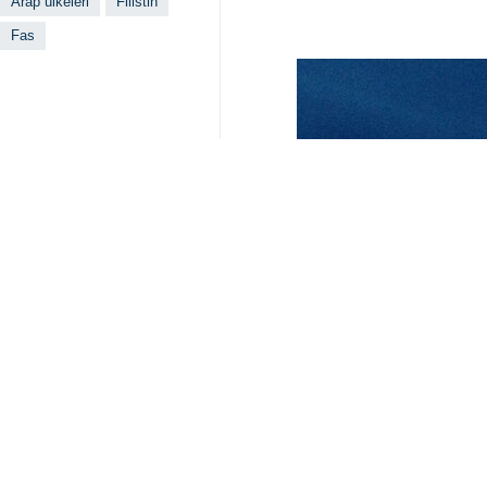
Arap ülkeleri
Filistin
Fas
İlgili haberler
Eski Suudi yetki
Tahran, İRNA – Esk
Irakçi, Suudi me
Tahran, İRNA – İra