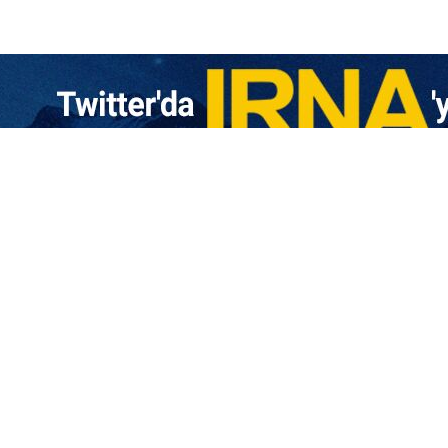
liden İran uyarısı: Askeri saldırı büyük ve yıkıcı bir kumar olur
i Suudi yetkili ve siyasi analist Ahmed el-Tuveycri, İran’a yönelik herhangi…
vkidaşını İran-ABD müzakereleri hakkında bilgilendirdi
n İslam Cumhuriyeti Dışişleri Bakanı, Suudi Arabistan Dışişleri Bakanı ile…