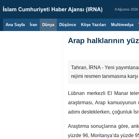
8 Ağustos 2026
Ana Sayfa
İran
Dünya
Düşünce
Köşe Yazıları
Multimedya
Arap halklarının yüzd
Tahran, İRNA - Yeni yayımlanan
rejimi resmen tanımasına karşı 
Lübnan merkezli El Manar tele
araştırması, Arap kamuoyunun ne
adımı desteklerken, çoğunluk İsra
Araştırma sonuçlarına göre, anke
yüzde 96, Moritanya’da yüzde 95,