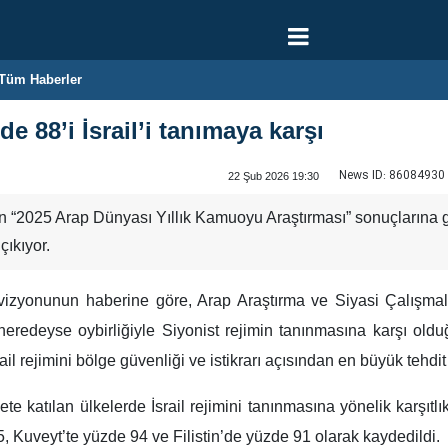
Tüm Haberler
e 88’i İsrail’i tanımaya karşı
News ID:
86084930
22 Şub 2026 19:30
 “2025 Arap Dünyası Yıllık Kamuoyu Araştırması” sonuçlarına gö
çıkıyor.
vizyonunun haberine göre, Arap Araştırma ve Siyasi Çalışmal
redeyse oybirliğiyle Siyonist rejimin tanınmasına karşı oldu
il rejimini bölge güvenliği ve istikrarı açısından en büyük tehdit
te katılan ülkelerde İsrail rejimini tanınmasına yönelik karşıt
 Kuveyt’te yüzde 94 ve Filistin’de yüzde 91 olarak kaydedildi.