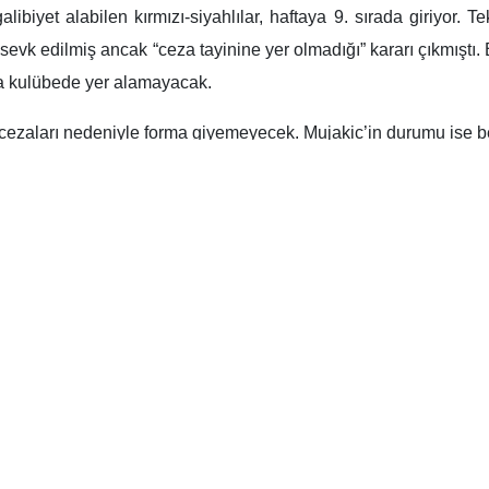
berimizde.
sı oldukça kritik bir mücadeleye sahne oluyor. Geçtiğimiz hafta
nla 3. sırada bulunan
Trabzonspor
, zorlu Gaziantep FK dep
sinde kalan Karadeniz fırtınası, teknik direktör Fatih Tekke
ece 1’ini kazanabilen ve 21 maç sonunda topladığı puanlarla
z yapmayı hedefliyor. Ligin ilk yarısında Trabzon’da Papara Par
an veya puanlar çıkararak nefes almak istiyor.
zonspor
. hafta)
r