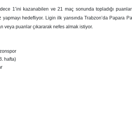
asında Trabzonspor, deplasmanda Gaziantep FK’ya konuk oluyor. 