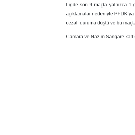
ve maç öncesi tüm detaylar ha
Trendyol Süper Lig’in 23. hafta
ağır bir yara alan ve 45 pua
Fenerbahçe’nin ise 7 puan geri
başlatmanın hesaplarını yapıyor.
Ligde oynadığı son 9 maçın sad
desteğiyle güçlü rakibine sürpri
siyahlı takım, zorlu sınavdan pu
Maç Bilgileri
Maç:
Gaziantep FK – Trab
Lig:
Trendyol Süper Lig (23
Tarih:
22 Şubat 2026 Paza
Saat:
16:00