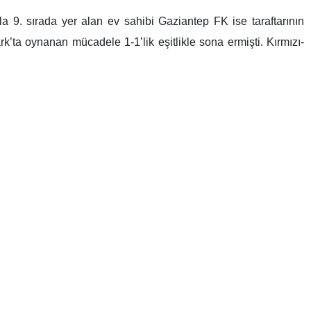
Karşılaşmanın saati, yayın kanalı, muhtemel 11’ler, eksikler