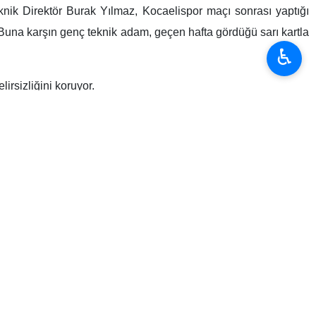
♿︎
 evinde Fenerbahçe’ye 3-2 mağlup olarak şampiyonluk yarışında
lasmanına çıkıyor. Lider Galatasaray’ın 10, ikinci sıradaki
 yönetiminde bu maçı kazanarak yeniden bir galibiyet serisi
 9. sırada yer alan ev sahibi Gaziantep FK ise taraftarının
k’ta oynanan mücadele 1-1’lik eşitlikle sona ermişti. Kırmızı-