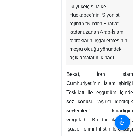
Tahran, İRNA - İran İslam
Cumhuriyeti Dışişleri
Bakanlığı Sözcüsü İsmail
Bekaî, ABD’nin Tel Aviv
Büyükelçisi Mike
Huckabee’nin, Siyonist
rejimin “Nil’den Fırat’a”
kadar uzanan Arap-İslam
topraklarını işgal etmesinin
meşru olduğu yönündeki
açıklamalarını kınadı.
Bekaî, İran İslam
♿︎
Cumhuriyeti’nin, İslam İşbirliği
Teşkilatı ile eşgüdüm içinde