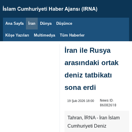
Ana Sayfa
İran
Dünya
Düşünce
6 Ağustos 2026
Köşe Yazıları
Multimedya
Tüm Haberler
İran ile Rusya
arasındaki ortak
deniz tatbikatı
sona erdi
News ID:
19 Şub 2026 18:00
86082618
Tahran, İRNA - İran İslam
Cumhuriyeti Deniz