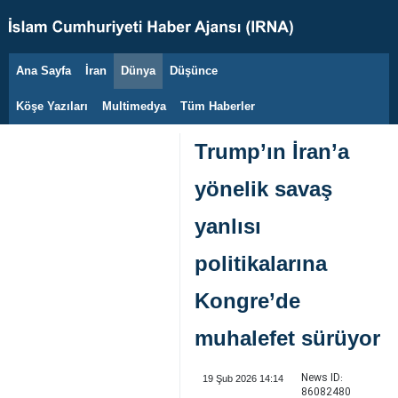
Ana Sayfa
İran
Dünya
Düşünce
5 Ağustos 2026
Köşe Yazıları
Multimedya
Tüm Haberler
Trump’ın İran’a
yönelik savaş
yanlısı
politikalarına
Kongre’de
muhalefet sürüyor
News ID:
19 Şub 2026 14:14
86082480