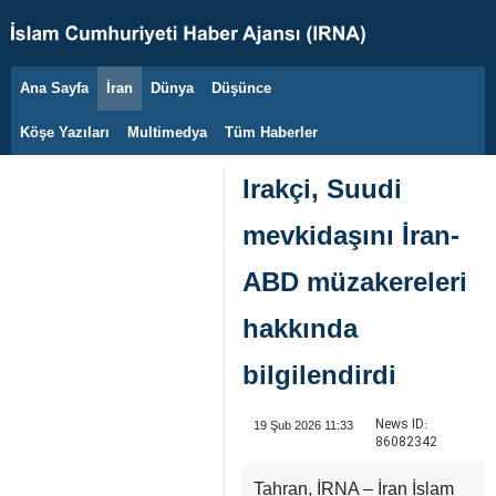
Ana Sayfa
İran
Dünya
Düşünce
8 Ağustos 2026
Köşe Yazıları
Multimedya
Tüm Haberler
Irakçi, Suudi
mevkidaşını İran-
ABD müzakereleri
hakkında
bilgilendirdi
News ID:
19 Şub 2026 11:33
86082342
Tahran, İRNA – İran İslam