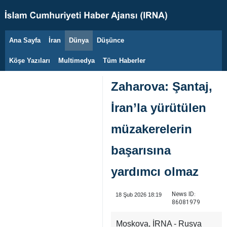
Ana Sayfa
İran
Dünya
Düşünce
8 Ağustos 2026
Köşe Yazıları
Multimedya
Tüm Haberler
Zaharova: Şantaj,
İran’la yürütülen
müzakerelerin
başarısına
yardımcı olmaz
News ID:
18 Şub 2026 18:19
86081979
Moskova, İRNA - Rusya