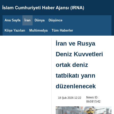
Ana Sayfa
İran
Dünya
Düşünce
7 Ağustos 2026
Köşe Yazıları
Multimedya
Tüm Haberler
İran ve Rusya
Deniz Kuvvetleri
ortak deniz
tatbikatı yarın
düzenlenecek
News ID:
18 Şub 2026 12:22
86081542