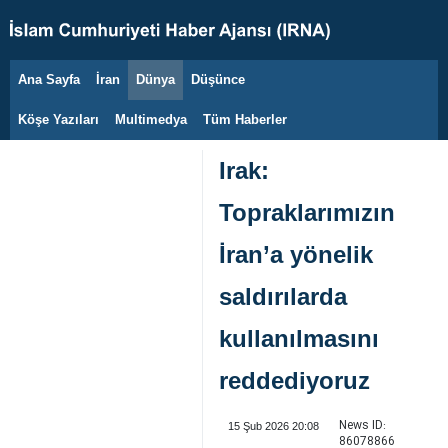
Ana Sayfa
İran
Dünya
Düşünce
7 Ağustos 2026
Köşe Yazıları
Multimedya
Tüm Haberler
Irak:
Topraklarımızın
İran’a yönelik
saldırılarda
kullanılmasını
reddediyoruz
News ID:
15 Şub 2026 20:08
86078866