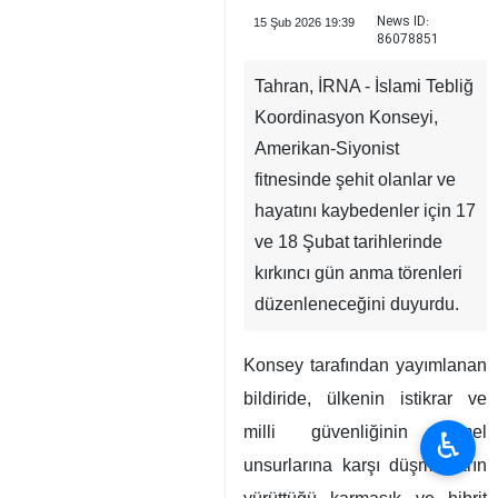
News ID:
15 Şub 2026 19:39
86078851
Tahran, İRNA - İslami Tebliğ
Koordinasyon Konseyi,
Amerikan-Siyonist
fitnesinde şehit olanlar ve
hayatını kaybedenler için 17
ve 18 Şubat tarihlerinde
kırkıncı gün anma törenleri
düzenleneceğini duyurdu.
Konsey tarafından yayımlanan
bildiride, ülkenin istikrar ve
milli güvenliğinin temel
♿︎
unsurlarına karşı düşmanların