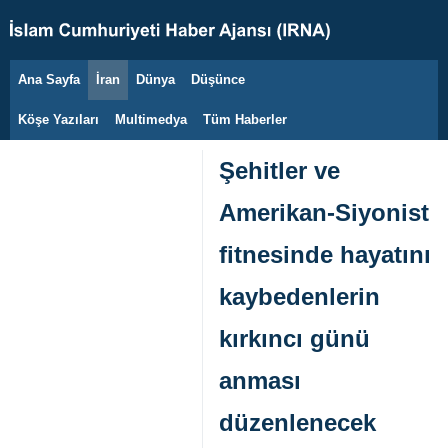
Ana Sayfa
İran
Dünya
Düşünce
7 Ağustos 2026
Köşe Yazıları
Multimedya
Tüm Haberler
Şehitler ve
Amerikan-Siyonist
fitnesinde hayatını
kaybedenlerin
kırkıncı günü
anması
düzenlenecek