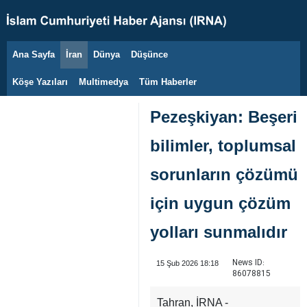
Ana Sayfa
İran
Dünya
Düşünce
9 Ağustos 2026
Köşe Yazıları
Multimedya
Tüm Haberler
Pezeşkiyan: Beşeri
bilimler, toplumsal
sorunların çözümü
için uygun çözüm
yolları sunmalıdır
News ID:
15 Şub 2026 18:18
86078815
Tahran, İRNA -