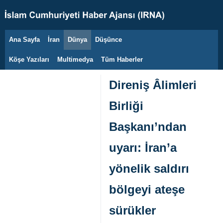
Ana Sayfa
İran
Dünya
Düşünce
9 Ağustos 2026
Köşe Yazıları
Multimedya
Tüm Haberler
Direniş Âlimleri
Birliği
Başkanı’ndan
uyarı: İran’a
yönelik saldırı
bölgeyi ateşe
sürükler