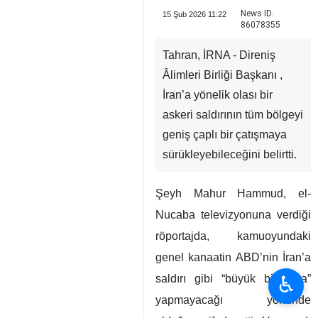
News ID:
15 Şub 2026 11:22
86078355
Tahran, İRNA - Direniş
Âlimleri Birliği Başkanı ,
İran’a yönelik olası bir
askeri saldırının tüm bölgeyi
geniş çaplı bir çatışmaya
sürükleyebileceğini belirtti.
Şeyh Mahur Hammud, el-
Nucaba televizyonuna verdiği
röportajda, kamuoyundaki
genel kanaatin ABD’nin İran’a
♿︎
saldırı gibi “büyük bir hata”
yapmayacağı yönünde