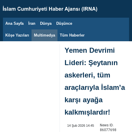
Ana Sayfa
İran
Dünya
Düşünce
9 Ağustos 2026
Köşe Yazıları
Multimedya
Tüm Haberler
Yemen Devrimi
Lideri: Şeytanın
askerleri, tüm
araçlarıyla İslam’a
karşı ayağa
kalkmışlardır!
News ID:
14 Şub 2026 14:45
86077698