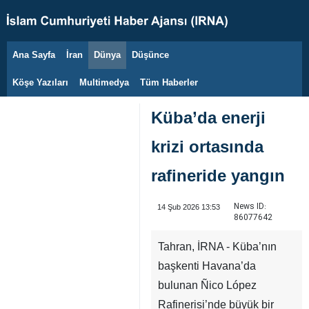
Ana Sayfa
İran
Dünya
Düşünce
9 Ağustos 2026
Köşe Yazıları
Multimedya
Tüm Haberler
Küba’da enerji
krizi ortasında
rafineride yangın
News ID:
14 Şub 2026 13:53
86077642
Tahran, İRNA - Küba’nın
başkenti Havana’da
bulunan Ñico López
Rafinerisi’nde büyük bir