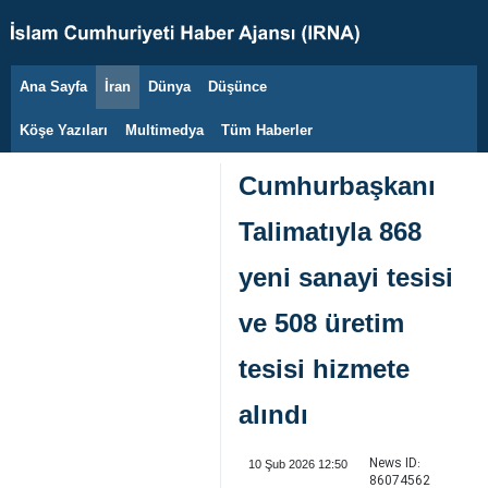
Ana Sayfa
İran
Dünya
Düşünce
8 Ağustos 2026
Köşe Yazıları
Multimedya
Tüm Haberler
Cumhurbaşkanı
Talimatıyla 868
yeni sanayi tesisi
ve 508 üretim
tesisi hizmete
alındı
News ID:
10 Şub 2026 12:50
86074562