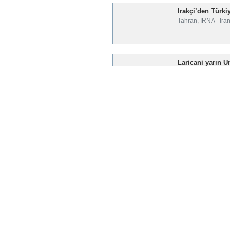
Tahran, İRNA İran İslam Cumhu
ayrıldı.
Yüksek Ulusal Güvenlik Konseyi
Busaidi ile bir araya gelerek g
Görüşmelerde, bölgesel ve ulusl
öngörülüyor.
İran
Politika
0 Persons
Ekler