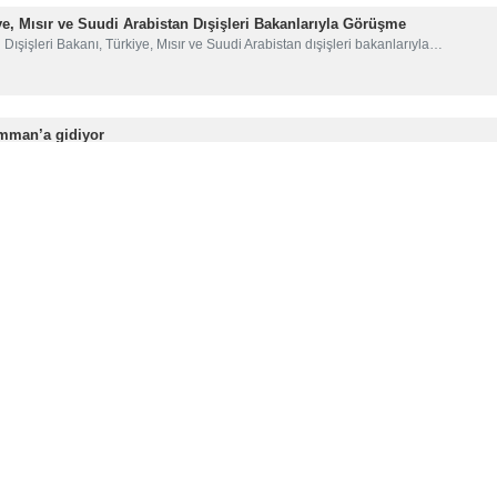
riyeti Yüksek Ulusal Güvenlik Konseyi Genel Sekreteri Ali Lar
 Genel Sekreteri, ziyaret kapsamında Umman Sultanı Heysem b
örüşmelerde bulunacak.
ararası alandaki son gelişmeler ile iki ülke arasındaki ikili 