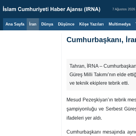
7 Ağustos 2026
Ana Sayfa
İran
Dünya
Düşünce
Köşe Yazıları
Multimedya
Cumhurbaşkanı, İran 
Tahran, İRNA – Cumhurbaşkanı 
Güreş Milli Takımı’nın elde etti
ve teknik ekiplere tebrik etti.
Mesud Pezeşkiyan’ın tebrik mesa
şampiyonluğu ve Serbest Güreş Mi
ifadeleri yer aldı.
Cumhurbaşkanı mesajında ayrıca