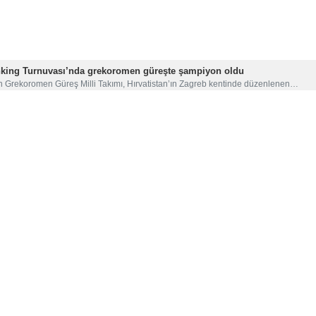
nking Turnuvası’nda grekoromen güreşte şampiyon oldu
n Grekoromen Güreş Milli Takımı, Hırvatistan’ın Zagreb kentinde düzenlenen…
iği’nden İran’ın İslam Oyunları zaferine övgü
am Ülkeleri Oyunları’nda mücadele eden İran güreş milli takımları, serbest…
ya grekoromen güreşinde yılın çıkışı seçildi
nya Güreş Birliği (UWW), grekoromen stil 82 kilo dünya şampiyonu Gulâmrıza…