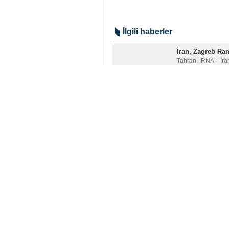
İlgili haberler
İran, Zagreb Ra
Tahran, İRNA – İra
Dünya Güreş Birl
Tahran, İRNA - İsl
İranlı dâhi, dün
Tahran, İRNA - Dü