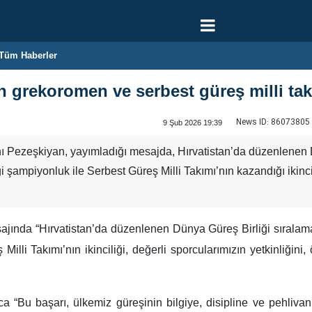
Tüm Haberler
grekoromen ve serbest güreş milli takım
News ID:
86073805
9 Şub 2026 19:39
Pezeşkiyan, yayımladığı mesajda, Hırvatistan’da düzenlenen 
ği şampiyonluk ile Serbest Güreş Milli Takımı’nın kazandığı ikinc
jında “Hırvatistan’da düzenlenen Dünya Güreş Birliği sıralama
lli Takımı’nın ikinciliği, değerli sporcularımızın yetkinliğini,
 “Bu başarı, ülkemiz güreşinin bilgiye, disipline ve pehliv