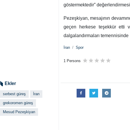
göstermektedir” değerlendirmes
Pezeşkiyan, mesajının devamında b
geçen herkese teşekkür etti v
dalgalandırmaları temennisinde
İran
Spor
1 Persons
Ekler
serbest güreş
İran
grekoromen güreş
Mesud Pezeşkiyan