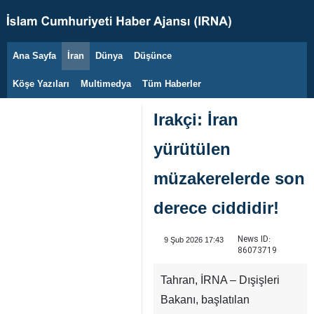
Ana Sayfa
İran
Dünya
Düşünce
8 Ağustos 2026
Köşe Yazıları
Multimedya
Tüm Haberler
Irakçi: İran
yürütülen
müzakerelerde son
derece ciddidir!
News ID:
9 Şub 2026 17:43
86073719
Tahran, İRNA – Dışişleri
Bakanı, başlatılan