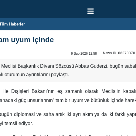
Tüm Haberler
tam uyum içinde
News ID:
86073370
9 Şub 2026 12:58