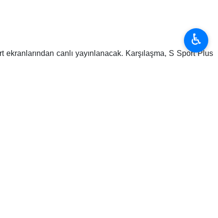
da Güler’in durumu netleşti.
♿︎
manına konuk oluyor. Lider Barcelona’nın 1 puan gerisinde yer
ak şampiyonluk yarışında hata yapmak istemiyor. Arda Güler’in
 haberimizde.
adrid, 8 Şubat Pazar günü Valencia ile karşılaşıyor. Teknik
bi kritik eksikler bulunurken, gözler Kylian Mbappe ve Arda
or. Ruben Baraja yönetimindeki “Yarasalar”, bu sezon evinde
mıştı.