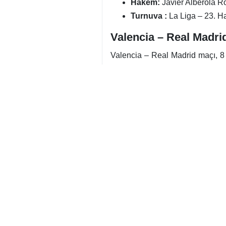
La Liga 23. haftasında Valencia
Valencia ve Real M
İspanya La Liga’nın 23. haftasın
alan eflatun-beyazlılar, sakat 
ilk 11’de başlamasının beklendiği
Arda Güler ve Mbappe ile Mesta
La Liga’da son 6 maçını kazana
direktör Alvaro Arbeloa yöneti
Güler’in üzerinde olacak.
Ev sahibi Valencia ise ligde 1
oynadığı 11 maçtan 17 puan çıka