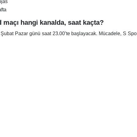
 ile Real Madrid karşılaşıyor; maçın saati, kanalı, hakemi ve Ar
adrid Mestalla’da karşı karşıya
da zirve takibini sürdüren
Real Madrid
, zorlu Valencia deplas
ve cezalı oyuncuların çokluğunda Mestalla’dan 3 puanla ayrılar
 maçın yayın bilgileri, eksikler, istatistikler ve muhtemel 11’ler
lla sınavı
n ve 22 maç sonunda liderin hemen ensesinde yer alan Real M
mindeki Madrid ekibinde Vinicius Junior ve Jude Bellingham gi
7. sırada bulunuyor ve düşme hattının hemen üzerinde yer alıy
rdı. Sezonun ilk yarısında oynanan maçı Real Madrid 4-0 kazan