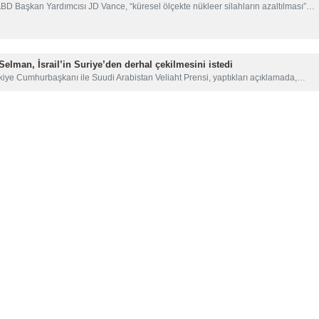
BD Başkan Yardımcısı JD Vance, “küresel ölçekte nükleer silahların azaltılması”…
elman, İsrail’in Suriye’den derhal çekilmesini istedi
kiye Cumhurbaşkanı ile Suudi Arabistan Veliaht Prensi, yaptıkları açıklamada,…
an’a yönelik her türlü maceracı girişimin tehlikelerinin farkında olmalı
şleri Bakanlığı Sözcüsü İsmail Bekaî, ABD ve siyonist rejimin bölgedeki tehditleri…