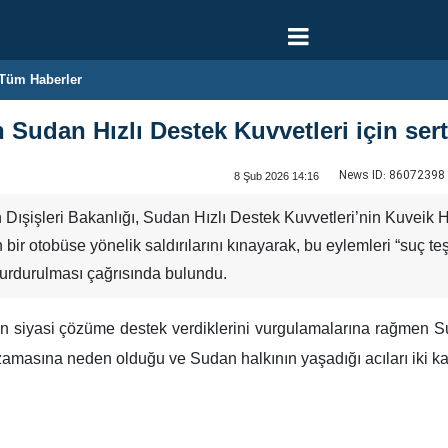
Tüm Haberler
 Sudan Hızlı Destek Kuvvetleri için ser
News ID:
86072398
8 Şub 2026 14:16
 Dışişleri Bakanlığı, Sudan Hızlı Destek Kuvvetleri’nin Kuveik
n bir otobüse yönelik saldırılarını kınayarak, bu eylemleri “suç te
 durdurulması çağrısında bulundu.
ın siyasi çözüme destek verdiklerini vurgulamalarına rağmen Suda
asına neden olduğu ve Sudan halkının yaşadığı acıları iki katın