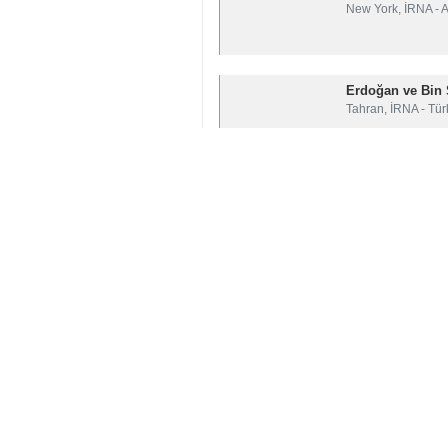
New York, İRNA - A
Erdoğan ve Bin S
Tahran, İRNA - Tür
Bölge ülkeleri İr
Tahran, İRNA- Dışi
yorumunuz