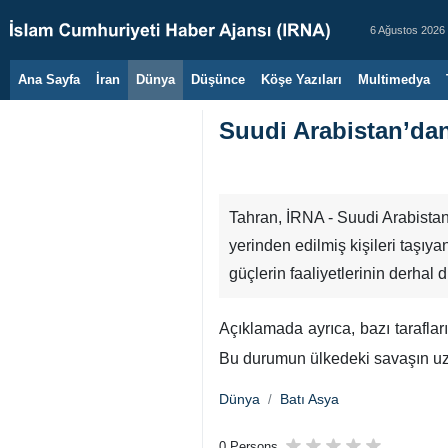
6 Ağustos 2026
Ana Sayfa
İran
Dünya
Düşünce
Köşe Yazıları
Multimedya
Suudi Arabistan’dan
Tahran, İRNA - Suudi Arabistan
yerinden edilmiş kişileri taşıya
güçlerin faaliyetlerinin derhal
Açıklamada ayrıca, bazı taraflar
Bu durumun ülkedeki savaşın uzam
Dünya
Batı Asya
0 Persons