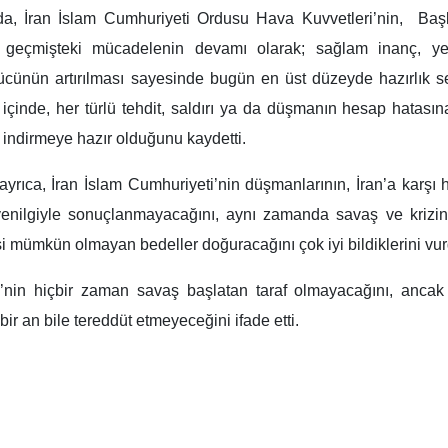
 İran İslam Cumhuriyeti Ordusu Hava Kuvvetleri’nin, Başkomut
 ve geçmişteki mücadelenin devamı olarak; sağlam inanç, yer
ün artırılması sayesinde bugün en üst düzeyde hazırlık seviy
 içinde, her türlü tehdit, saldırı ya da düşmanın hesap hatasın
e indirmeye hazır olduğunu kaydetti.
rıca, İran İslam Cumhuriyeti’nin düşmanlarının, İran’a karşı 
r yenilgiyle sonuçlanmayacağını, aynı zamanda savaş ve kriz
isi mümkün olmayan bedeller doğuracağını çok iyi bildiklerini vur
’nin hiçbir zaman savaş başlatan taraf olmayacağını, ancak u
ir an bile tereddüt etmeyeceğini ifade etti.