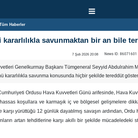
Tüm Haberler
 kararlılıkla savunmaktan bir an bile t
News ID:
86071601
7 Şub 2026 20:08
vvetleri Genelkurmay Başkanı Tümgeneral Seyyid Abdulrahim Muse
ünü kararlılıkla savunma konusunda hiçbir şekilde tereddüt göst
Cumhuriyeti Ordusu Hava Kuvvetleri Günü arifesinde, Hava Ku
assas koşullara ve karmaşık iç ve bölgesel gelişmelere dikkat 
e karşı yürüttüğü 12 günlük dayatılmış savaşın ardından, Ordu H
anların artan tehditlerine karşı akıllı bir şekilde mücadeledeki