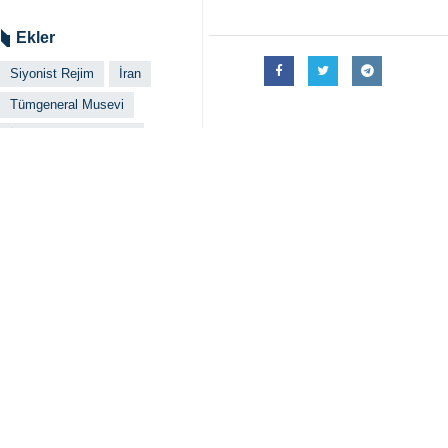
Ekler
Siyonist Rejim
İran
Tümgeneral Musevi
İran Silahlı Kuvvetleri
ABD
İlgili haberler
Trump’a İran’la 
Tahran, İRNA - Was