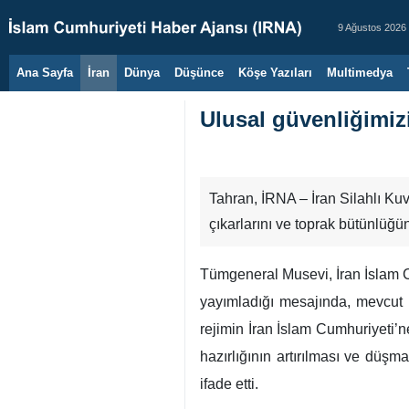
9 Ağustos 2026
Ana Sayfa
İran
Dünya
Düşünce
Köşe Yazıları
Multimedya
Ulusal güvenliğimizi
Tahran, İRNA – İran Silahlı Ku
çıkarlarını ve toprak bütünlüğ
Tümgeneral Musevi, İran İslam 
yayımladığı mesajında, mevcut h
rejimin İran İslam Cumhuriyeti’n
hazırlığının artırılması ve düşm
ifade etti.