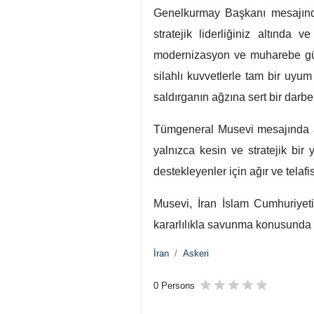
Genelkurmay Başkanı mesajında,
stratejik liderliğiniz altında
modernizasyon ve muharebe gücün
silahlı kuvvetlerle tam bir uyum
saldırganın ağzına sert bir darb
Tümgeneral Musevi mesajında ay
yalnızca kesin ve stratejik bi
destekleyenler için ağır ve telaf
Musevi, İran İslam Cumhuriyeti
kararlılıkla savunma konusunda b
İran
Askeri
0 Persons