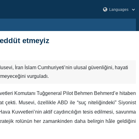
ereddüt etmeyiz
vi, İran İslam Cumhuriyeti’nin ulusal güvenliğini, hayati
ermeyeceğini vurguladı.
vvetleri Komutanı Tuğgeneral Pilot Behmen Behmerd’e hitaben
çekti. Musevi, özellikle ABD ile “suç niteliğindeki” Siyonist
ava Kuvvetleri’nin aktif caydırıcılığın tesis edilmesi, savunma
 stratejik rolünün her zamankinden daha belirgin hâle geldiğini