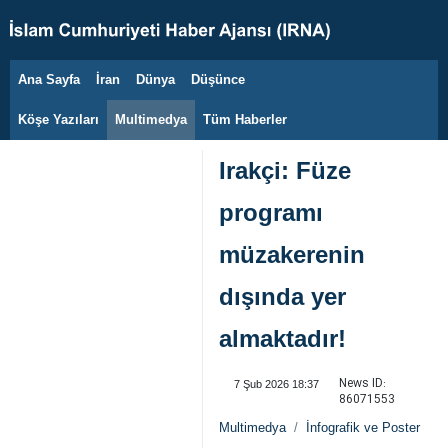
Ana Sayfa
İran
Dünya
Düşünce
7 Ağustos 2026
Köşe Yazıları
Multimedya
Tüm Haberler
Irakçi: Füze
programı
müzakerenin
dışında yer
almaktadır!
News ID:
7 Şub 2026 18:37
86071553
Multimedya
İnfografik ve Poster