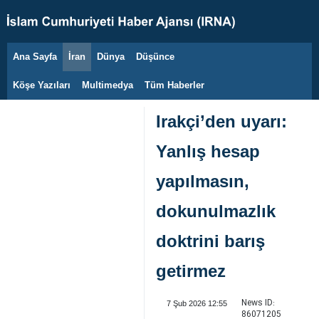
Ana Sayfa
İran
Dünya
Düşünce
7 Ağustos 2026
Köşe Yazıları
Multimedya
Tüm Haberler
Irakçi’den uyarı:
Yanlış hesap
yapılmasın,
dokunulmazlık
doktrini barış
getirmez
News ID:
7 Şub 2026 12:55
86071205