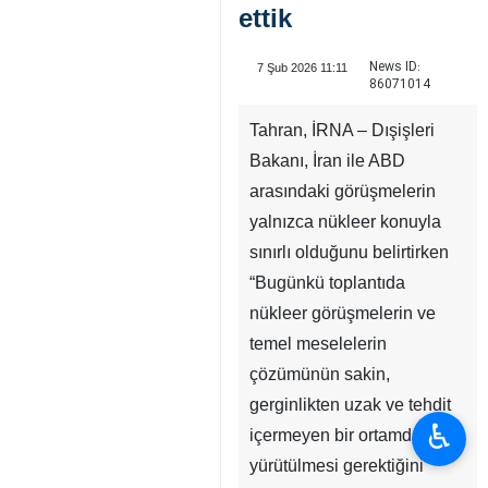
ettik
News ID:
7 Şub 2026 11:11
86071014
Tahran, İRNA – Dışişleri
Bakanı, İran ile ABD
arasındaki görüşmelerin
yalnızca nükleer konuyla
sınırlı olduğunu belirtirken
♿︎
“Bugünkü toplantıda
nükleer görüşmelerin ve