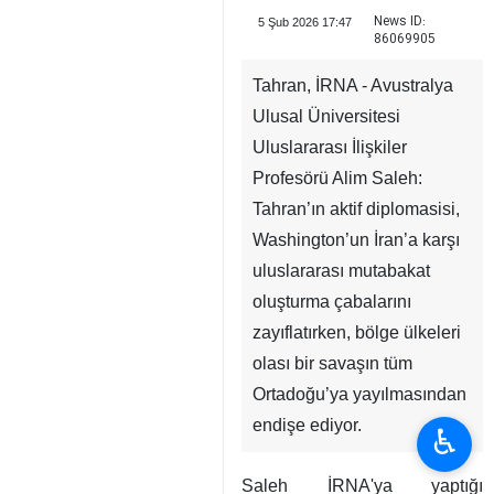
News ID:
5 Şub 2026 17:47
86069905
Tahran, İRNA - Avustralya
Ulusal Üniversitesi
Uluslararası İlişkiler
Profesörü Alim Saleh:
Tahran’ın aktif diplomasisi,
Washington’un İran’a karşı
uluslararası mutabakat
oluşturma çabalarını
zayıflatırken, bölge ülkeleri
olası bir savaşın tüm
Ortadoğu’ya yayılmasından
endişe ediyor.
♿︎
Saleh İRNA'ya yaptığı