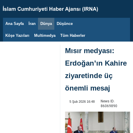
Ana Sayfa
İran
Dünya
Düşünce
7 Ağustos 2026
Köşe Yazıları
Multimedya
Tüm Haberler
Mısır medyası:
Erdoğan’ın Kahire
ziyaretinde üç
önemli mesaj
News ID:
5 Şub 2026 16:48
86069890