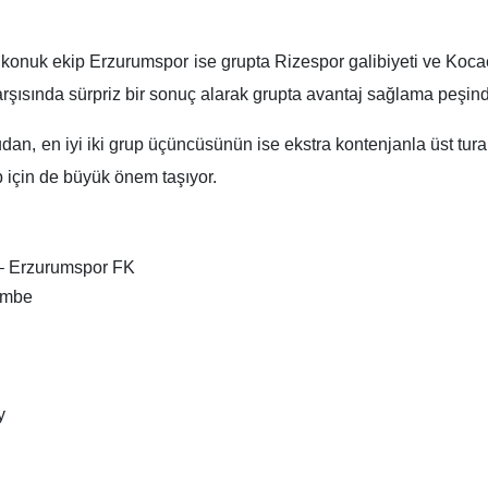
konuk ekip Erzurumspor ise grupta Rizespor galibiyeti ve Kocael
karşısında sürpriz bir sonuç alarak grupta avantaj sağlama peşin
ğrudan, en iyi iki grup üçüncüsünün ise ekstra kontenjanla üst tu
p için de büyük önem taşıyor.
– Erzurumspor FK
embe
y