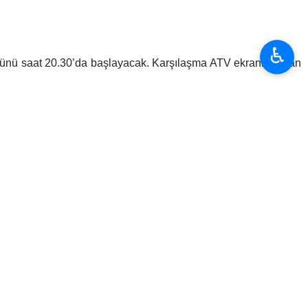
♿︎
ünü saat 20.30’da başlayacak. Karşılaşma ATV ekranlarından
 eden Archie Brown, Levent Mercan ve Jhon Duran kadroda yer
akımını yalnız bırakacak. Teknik direktörün, yoğun fikstürde
– Kerem Aktürkoğlu – Musaba – Talisca