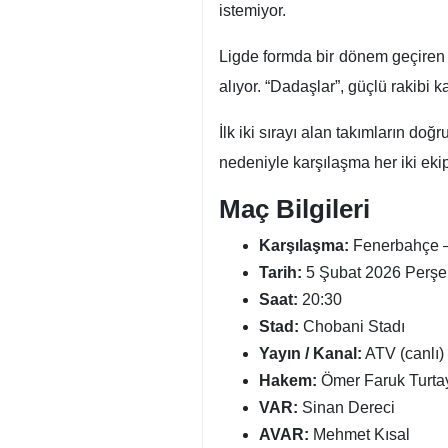
istemiyor.
Ligde formda bir dönem geçiren 
alıyor. “Dadaşlar”, güçlü rakibi 
İlk iki sırayı alan takımların do
nedeniyle karşılaşma her iki eki
Maç Bilgileri
Karşılaşma:
Fenerbahçe 
Tarih:
5 Şubat 2026 Perş
Saat:
20:30
Stad:
Chobani Stadı
Yayın / Kanal:
ATV (canlı)
Hakem:
Ömer Faruk Turta
VAR:
Sinan Dereci
AVAR:
Mehmet Kısal