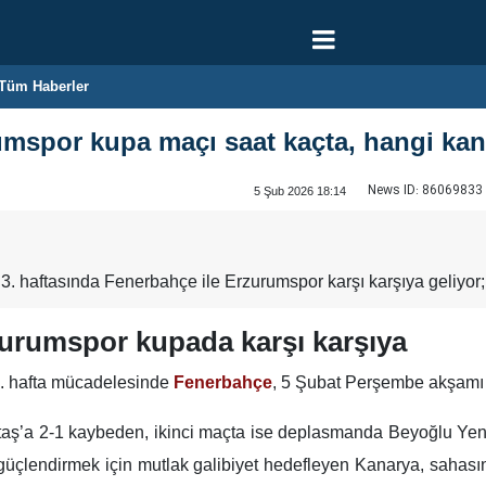
Tüm Haberler
mspor kupa maçı saat kaçta, hangi kan
News ID:
86069833
5 Şub 2026 18:14
. haftasında Fenerbahçe ile Erzurumspor karşı karşıya geliyor; 
urumspor kupada karşı karşıya
3. hafta mücadelesinde
Fenerbahçe
, 5 Şubat Perşembe akşamı
aş’a 2-1 kaybeden, ikinci maçta ise deplasmanda Beyoğlu Yeni Ç
ı güçlendirmek için mutlak galibiyet hedefleyen Kanarya, saha