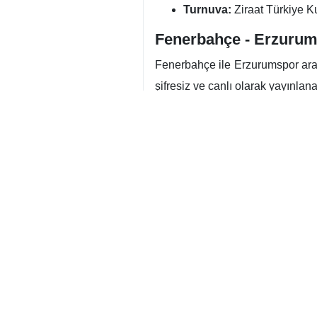
Turnuva:
Ziraat Türkiye K
Fenerbahçe - Erzurum
Fenerbahçe ile Erzurumspor ara
şifresiz ve canlı olarak yayınlan
Takımların Son Du
Fenerbahçe:
Sarı-lacivertli takımda bu kar
alamayacak. Ayrıca PFDK’ye sevk
rotasyonlu ancak kazanmaya odak
Muhtemel 11’ler Fenerbahçe
Mert Günok – Mert Müldür 
Erzurumspor: