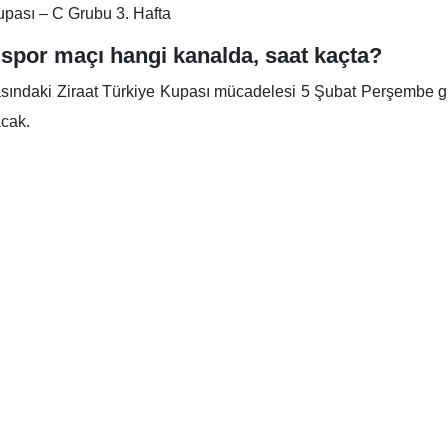
upası – C Grubu 3. Hafta
spor maçı hangi kanalda, saat kaçta?
sındaki Ziraat Türkiye Kupası mücadelesi 5 Şubat Perşembe g
acak.
rumu ve Eksikler
şılaşma öncesi önemli eksikler bulunuyor. Sakatlıkları devam
 edilen ve tedbirli olan savunma oyuncusu Milan Skriniar da t
lı bir kadro sahaya sürmesi bekleniyor.
 (4-2-3-1):
– Çağlar Söyüncü – Yiğit Efe – Oğuz – Alvarez – Fred – Nene 