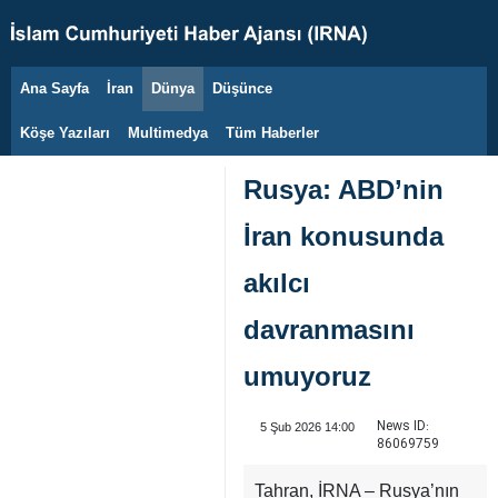
Ana Sayfa
İran
Dünya
Düşünce
6 Ağustos 2026
Köşe Yazıları
Multimedya
Tüm Haberler
Rusya: ABD’nin
İran konusunda
akılcı
davranmasını
umuyoruz
News ID:
5 Şub 2026 14:00
86069759
Tahran, İRNA – Rusya’nın