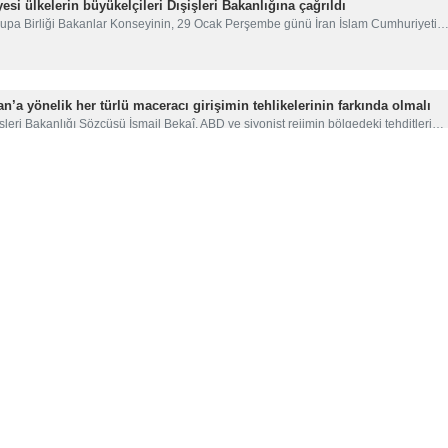
esi ülkelerin büyükelçileri Dışişleri Bakanlığına çağrıldı
rupa Birliği Bakanlar Konseyinin, 29 Ocak Perşembe günü İran İslam Cumhuriyeti
an’a yönelik her türlü maceracı girişimin tehlikelerinin farkında olmalı
şleri Bakanlığı Sözcüsü İsmail Bekaî, ABD ve siyonist rejimin bölgedeki tehditleri…
apması halinde ağır bir pişmanlıkla karşılaşması kaçınılmazdır!
an Emniyet Teşkilatı Genel Komutanı Tuğgeneral Ahmed Rıza Radan, düşmanların
rı: Avrupa Birliği’nin adımı, ABD’nin müdahaleci politikalarıyla uyum a
 İslam Devrimi Muhafızları Ordusu, yayımladığı bir bildiride, Avrupa Birliği’nin…