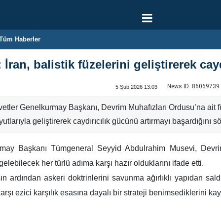
Tüm Haberler
ran, balistik füzelerini geliştirerek cayd
News ID:
86069739
5 Şub 2026 13:03
vetler Genelkurmay Başkanı, Devrim Muhafızları Ordusu’na ait füz
yutlarıyla geliştirerek caydırıcılık gücünü artırmayı başardığını sö
urmay Başkanı Tümgeneral Seyyid Abdulrahim Musevi, Devrim 
elebilecek her türlü adıma karşı hazır olduklarını ifade etti.
 ardından askeri doktrinlerini savunma ağırlıklı yapıdan saldır
şı ezici karşılık esasına dayalı bir strateji benimsediklerini kay