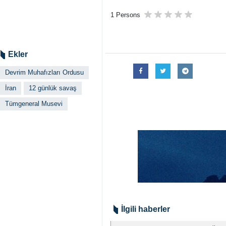
1 Persons
Ekler
Devrim Muhafızları Ordusu
İran
12 günlük savaş
Tümgeneral Musevi
İlgili haberler