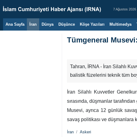
7 Ağustos 2026
Ana Sayfa
İran
Dünya
Düşünce
Köşe Yazıları
Multimedya
Tümgeneral Musevi: İ
Tahran, İRNA - İran Silahlı Kuv
balistik füzelerini teknik tüm bo
İran Silahlı Kuvvetler Genelk
sırasında, düşmanlar tarafından g
Musevi, ayrıca 12 günlük savaşın
savaş politikası ve düşmanlara kar
İran
Askeri