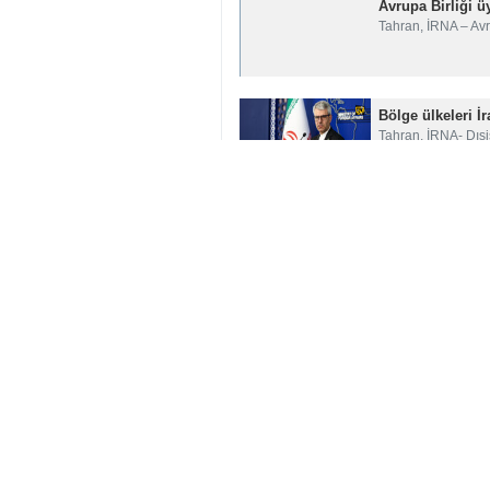
Avrupa Birliği üy
Tahran, İRNA – Av
Bölge ülkeleri İr
Tahran, İRNA- Dışi
Düşmanın hata y
Tahran, İRNA – İr
Devrim Muhafızla
Tahran, İRNA – İran
yorumunuz