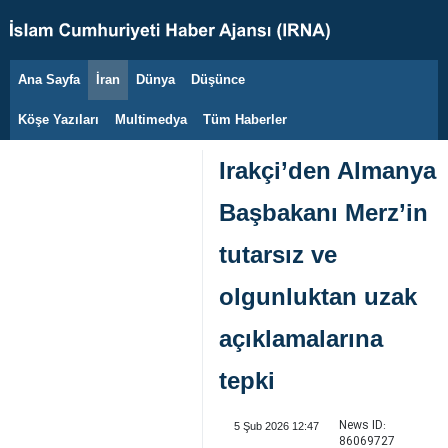
Ana Sayfa
İran
Dünya
Düşünce
7 Ağustos 2026
Köşe Yazıları
Multimedya
Tüm Haberler
Irakçi’den Almanya
Başbakanı Merz’in
tutarsız ve
olgunluktan uzak
açıklamalarına
tepki
News ID:
5 Şub 2026 12:47
86069727