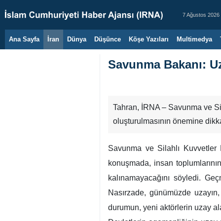
7 Ağustos 2026
Ana Sayfa
İran
Dünya
Düşünce
Köşe Yazıları
Multimedya
Savunma Bakanı: Uza
Tahran, İRNA – Savunma ve Sila
oluşturulmasının önemine dikka
Savunma ve Silahlı Kuvvetler 
konuşmada, insan toplumlarının 
kalınamayacağını söyledi. Geçm
Nasırzade, günümüzde uzayın, yö
durumun, yeni aktörlerin uzay al