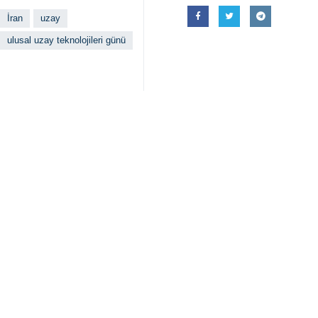
İran
uzay
ulusal uzay teknolojileri günü
İlgili haberler
İran Genelkurma
Tahran, İRNA – İra
İran’ın üç uydus