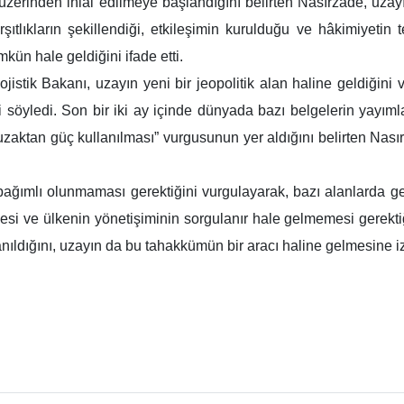
zerinden ihlal edilmeye başlandığını belirten Nasırzade, uzayı
rşıtlıkların şekillendiği, etkileşimin kurulduğu ve hâkimiyetin
kün hale geldiğini ifade etti.
istik Bakanı, uzayın yeni bir jeopolitik alan haline geldiğini
 söyledi. Son bir iki ay içinde dünyada bazı belgelerin yayımla
 uzaktan güç kullanılması” vurgusunun yer aldığını belirten Nas
bağımlı olunmaması gerektiğini vurgulayarak, bazı alanlarda g
si ve ülkenin yönetişiminin sorgulanır hale gelmemesi gerekti
ldığını, uzayın da bu tahakkümün bir aracı haline gelmesine izi