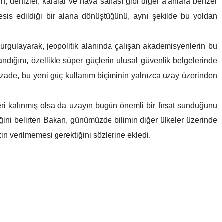
n; denizler, karalar ve hava sahası gibi diğer alanlara benzer
 tesis edildiği bir alana dönüştüğünü, aynı şekilde bu yoldan
 vurgulayarak, jeopolitik alanında çalışan akademisyenlerin bu
ndığını, özellikle süper güçlerin ulusal güvenlik belgelerinde
ırzade, bu yeni güç kullanım biçiminin yalnızca uzay üzerinden
eri kalınmış olsa da uzayın bugün önemli bir fırsat sunduğunu
ğini belirten Bakan, günümüzde bilimin diğer ülkeler üzerinde
n verilmemesi gerektiğini sözlerine ekledi.