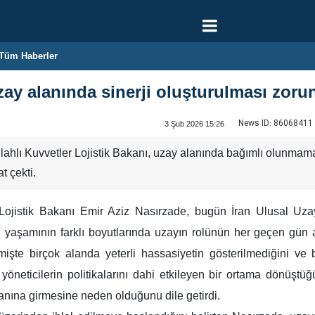
Tüm Haberler
y alanında sinerji oluşturulması zoru
News ID:
86068411
3 Şub 2026 15:26
hlı Kuvvetler Lojistik Bakanı, uzay alanında bağımlı olunmamas
t çekti.
Lojistik Bakanı Emir Aziz Nasırzade, bugün İran Ulusal Uzay
yaşamının farklı boyutlarında uzayın rolünün her geçen gün ar
işte birçok alanda yeterli hassasiyetin gösterilmediğini ve
neticilerin politikalarını dahi etkileyen bir ortama dönüştü
anına girmesine neden olduğunu dile getirdi.