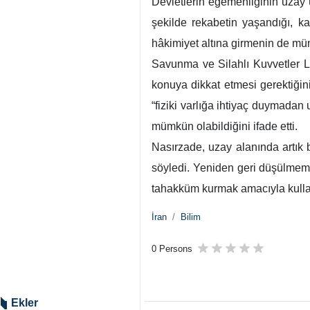
Devletlerin egemenliğinin uzay ü
şekilde rekabetin yaşandığı, ka
hâkimiyet altına girmenin de müm
Savunma ve Silahlı Kuvvetler Loj
konuya dikkat etmesi gerektiğini
“fiziki varlığa ihtiyaç duymadan
mümkün olabildiğini ifade etti.
Nasırzade, uzay alanında artık 
söyledi. Yeniden geri düşülmeme
tahakküm kurmak amacıyla kullanı
İran
Bilim
0 Persons
Ekler