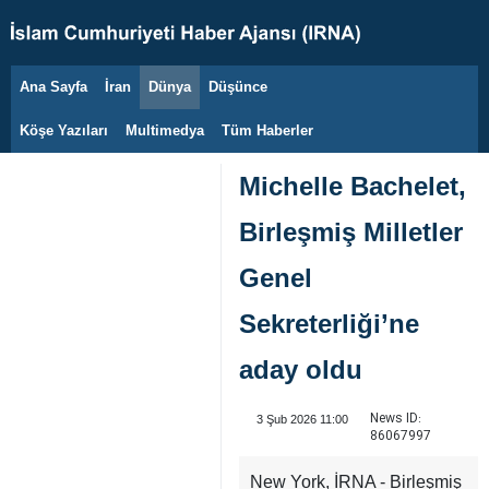
Ana Sayfa
İran
Dünya
Düşünce
6 Ağustos 2026
Köşe Yazıları
Multimedya
Tüm Haberler
Michelle Bachelet,
Birleşmiş Milletler
Genel
Sekreterliği’ne
aday oldu
News ID:
3 Şub 2026 11:00
86067997
New York, İRNA - Birleşmiş