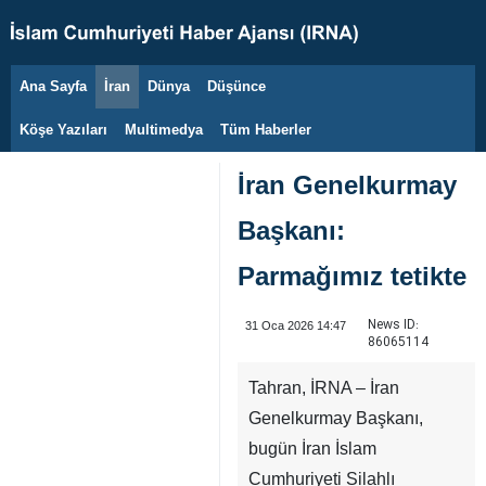
Ana Sayfa
İran
Dünya
Düşünce
9 Ağustos 2026
Köşe Yazıları
Multimedya
Tüm Haberler
İran Genelkurmay
Başkanı:
Parmağımız tetikte
News ID:
31 Oca 2026 14:47
86065114
Tahran, İRNA – İran
Genelkurmay Başkanı,
bugün İran İslam
Cumhuriyeti Silahlı