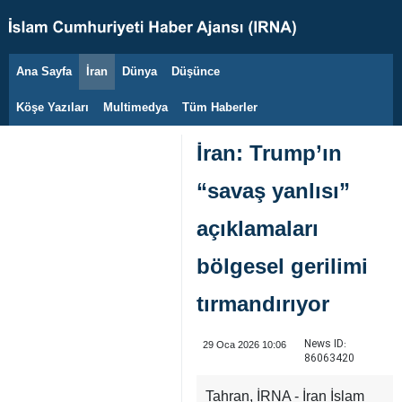
Ana Sayfa
İran
Dünya
Düşünce
9 Ağustos 2026
Köşe Yazıları
Multimedya
Tüm Haberler
İran: Trump’ın
“savaş yanlısı”
açıklamaları
bölgesel gerilimi
tırmandırıyor
News ID:
29 Oca 2026 10:06
86063420