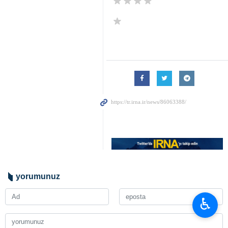
yorumunuz
♿︎