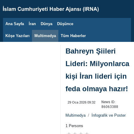
Ana Sayfa
İran
Dünya
Düşünce
8 Ağustos 2026
Köşe Yazıları
Multimedya
Tüm Haberler
Bahreyn Şiileri
Lideri: Milyonlarca
kişi İran lideri için
feda olmaya hazır!
News ID:
29 Oca 2026 09:32
86063388
Multimedya
İnfografik ve Poster
1 Persons