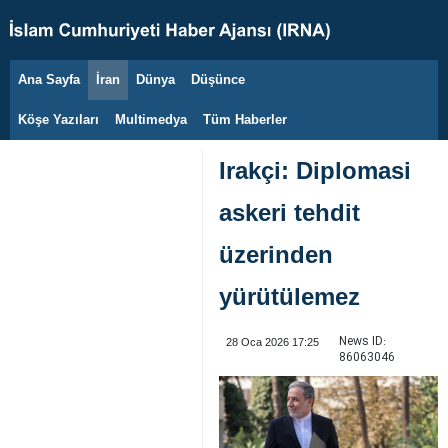
Ana Sayfa
İran
Dünya
Düşünce
7 Ağustos 2026
Köşe Yazıları
Multimedya
Tüm Haberler
Irakçi: Diplomasi
askeri tehdit
üzerinden
yürütülemez
News ID:
28 Oca 2026 17:25
86063046