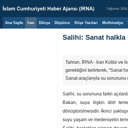
7 Ağustos 2026
Ana Sayfa
İran
Dünya
Düşünce
Köşe Yazıları
Multimedya
Salihi: Sanat halkla 
Tahran, İRNA - İran Kültür ve İ
gerektiğini belirterek, “Sanat h
Sanat araçlarıyla su sorununu ç
Salihi, su sorununa farklı açılard
Bakan, suya ilişkin dört tem
dönüştürülmesidir.-İkinci yakla
suyu yaşam ve medeniyetin temel