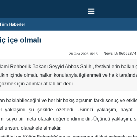
Tüm Haberler
iç içe olmalı
News ID:
86062874
28 Oca 2026 15:15
slami Rehberlik Bakanı Seyyid Abbas Salihi, festivallerin halkın g
alkın içinde olmalı, halkın konularıyla ilgilenmeli ve halk tarafı
özmek için adımlar atılabilir” dedi.
an bakılabileceğini ve her bir bakış açısının farklı sonuç ve etkile
el yaklaşımı şu şekilde özetledi. -Birinci yaklaşım, haya
şım, suyu bir meta olarak değerlendirmektir.-Üçüncü yaklaşım, 
 unsuru olarak ele almaktır.