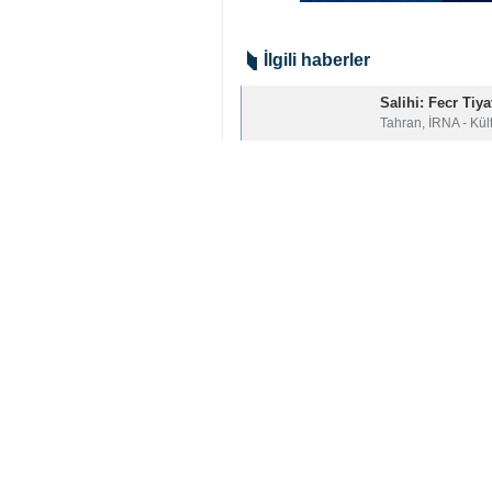
İlgili haberler
Salihi: Fecr Tiy
Tahran, İRNA - Kült
Ortak kültürel m
Tahran, İRNA - İra
Mescid-î Camê Ge
İsfahan, İRNA - Tar
Dünya İmam Hume
Tahran, İRNA– İsl