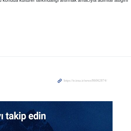
 konuda kültürel farkındalığı artırmak amacıyla adımlar attığını