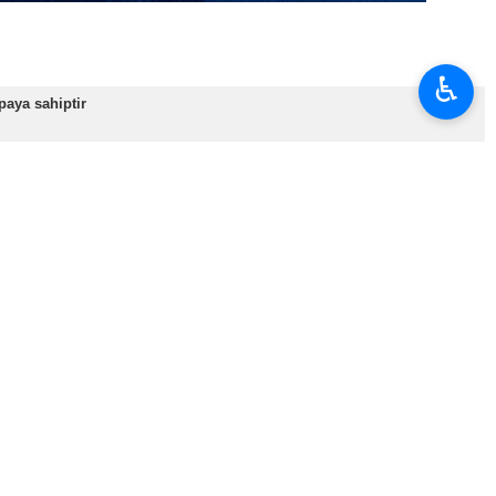
♿︎
paya sahiptir
sı