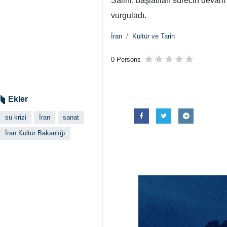
Salihi, başlatılan sürecin devam 
vurguladı.
İran
Kültür ve Tarih
0 Persons
Ekler
su krizi
İran
sanat
İran Kültür Bakanlığı