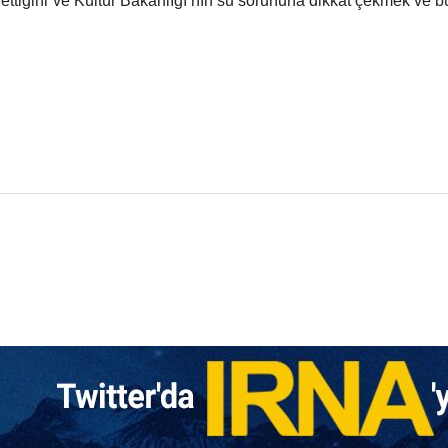
ettiğini ve Kültür Bakanlığı’nın su sorununa dikkat çekmek ve bu