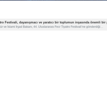
atro Festivali, dayanışmacı ve yaratıcı bir toplumun inşasında önemli bir 
ür ve İslami İrşad Bakanı, 44. Uluslararası Fecr Tiyatro Festivali’ne gönderdiği…
iras, yakınlaşma, diyalog ve kültürel barışın güçlü bir zeminidir
n Kültürel Miras, Turizm ve El Sanatları Bakanı Salihi Emiri, İran–Kazakistan…
z: Bin yıllık tarihin kalbinde yaşayan miras
ihi Mescid-î Camê Gez Berhevar, bin yıllık bir yapı olup, bir Pers Ateşgâhı…
yni Ödülü: 60 yılı aşkın süredir sınırları aşan bir düşüncenin yansıma
ami Kültür ve İletişim Kurumu Başkanı, Dünya İmam Humeyni (ra) Ödülü’nün,…