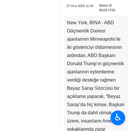
News ID:
27 Oca 2026 11:33
86061596
New York, İRNA - ABD
Göçmenlik Dairesi
ajanlarının Minneapolis’te
iki göstericiyi öldürmesinin
ardından, ABD Başkanı
Donald Trump’ın göçmenlik
ajanlarının eylemlerine
verdiği desteğe rağmen
Beyaz Saray Sözcüsü bir
açıklama yaparak, “Beyaz
Saray’da hiç kimse, Başkan
Trump da dahil olmak
♿︎
üzere, insanların Amerika
sokaklarında zarar