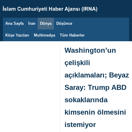
Ana Sayfa
İran
Dünya
Düşünce
8 Ağustos 2026
Köşe Yazıları
Multimedya
Tüm Haberler
Washington’un
çelişkili
açıklamaları; Beyaz
Saray: Trump ABD
sokaklarında
kimsenin ölmesini
istemiyor